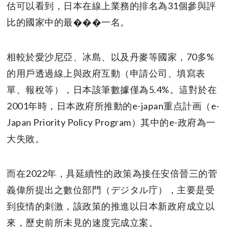
估可以看到，日本在線上業務的排名為31個參與評
比的國家中的最���一名。
相較於愛沙尼亞、冰島、以及丹麥等國家，70多%
的用戶透過線上與政府互動（申請公司、填寫表
單、報稅等），日本該筆數據僅為5.4%。這對於在
2001年時，日本政府所推動的e-japan重点計画（e-
Japan Priority Policy Program）其中的e-政府為一
大失敗。
而在2022年，具延續性的政策為接任安倍晉三的菅
義偉所提出之數位部門（デジタル庁），主要是受
到疫情的刺激，該政策的推進以日本新政府成立以
來，歷史前所未見的速度完成立案。