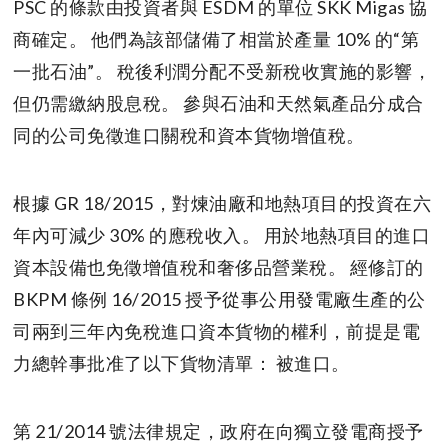
PSC 的條款由投資者與 ESDM 的單位 SKK Migas 協
商確定。 他們為該部儲備了相當於產量 10% 的“第
一批石油”。 稅後利潤分配不受新稅收實施的影響，
但仍需繳納股息稅。 參與石油和天然氣產品分成合
同的公司免徵進口關稅和資本貨物增值稅。
根據 GR 18/2015，對煉油廠和地熱項目的投資在六
年內可減少 30% 的應稅收入。 用於地熱項目的進口
資本設備也免徵增值稅和奢侈品營業稅。 經修訂的
BKPM 條例 16/2015 授予從事公用發電廠生產的公
司兩到三年內免稅進口資本貨物的權利，前提是電
力總幹事批准了以下貨物清單： 被進口。
第 21/2014 號法律規定，政府在向獨立發電商授予