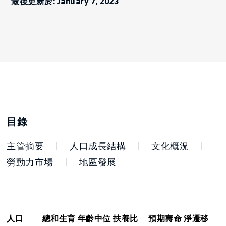
最後更新於: January 7, 2023
目錄
主管摘要
人口成長結構
文化概況
勞動力市場
地區發展
人口
總和生育
年齡中位
扶養比
預期壽命
淨遷移