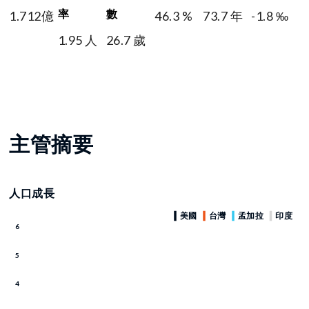
率
數
1.712億
46.3 %
73.7 年
-1.8 ‰
1.95 人
26.7 歲
主管摘要
人口成長