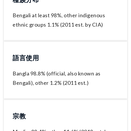
Bengali at least 98%, other indigenous
ethnic groups 1.1% (2011 est. by CIA)
語言使用
Bangla 98.8% (official, also known as
Bengali), other 1.2% (2011 est.)
宗教