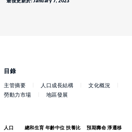
最後更新於: January 7, 2023
目錄
主管摘要
人口成長結構
文化概況
勞動力市場
地區發展
人口
總和生育
年齡中位
扶養比
預期壽命
淨遷移