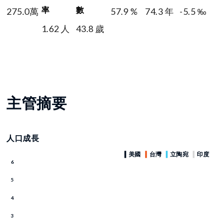
率
數
275.0萬
57.9 %
74.3 年
-5.5 ‰
1.62 人
43.8 歲
主管摘要
人口成長