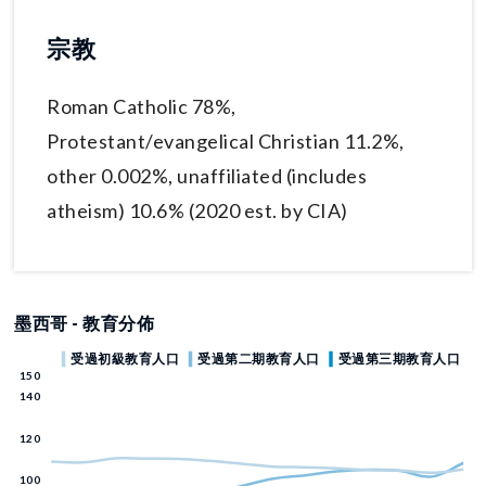
宗教
Roman Catholic 78%,
Protestant/evangelical Christian 11.2%,
other 0.002%, unaffiliated (includes
atheism) 10.6% (2020 est. by CIA)
墨西哥 - 教育分佈