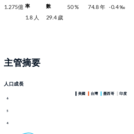
率
數
1.275億
50 %
74.8 年
-0.4 ‰
1.8 人
29.4 歲
主管摘要
人口成長