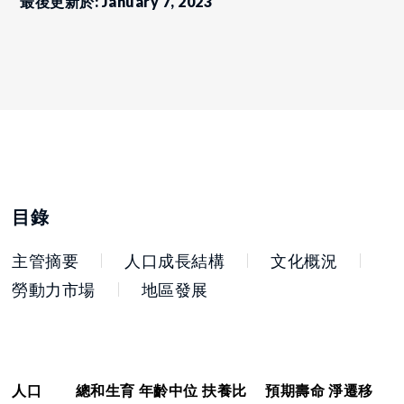
最後更新於: January 7, 2023
目錄
主管摘要
人口成長結構
文化概況
勞動力市場
地區發展
人口
總和生育
年齡中位
扶養比
預期壽命
淨遷移