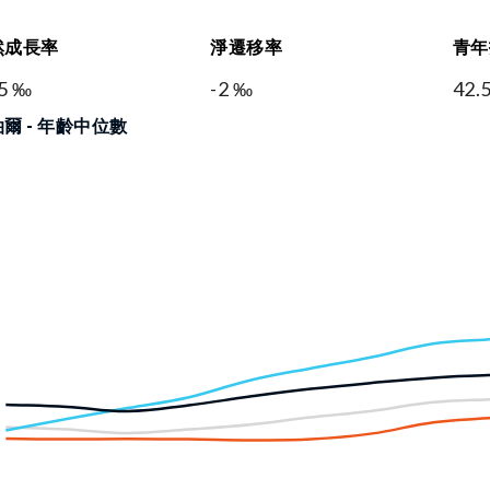
然成長率
淨遷移率
青年
.5 ‰
-2 ‰
42.
爾 - 年齡中位數