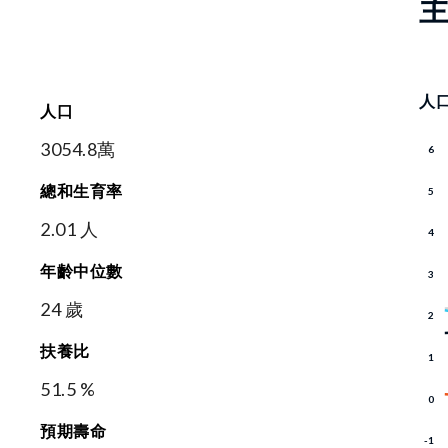
人
人口
3054.8萬
總和生育率
2.01 人
年齡中位數
24 歲
扶養比
51.5 %
預期壽命