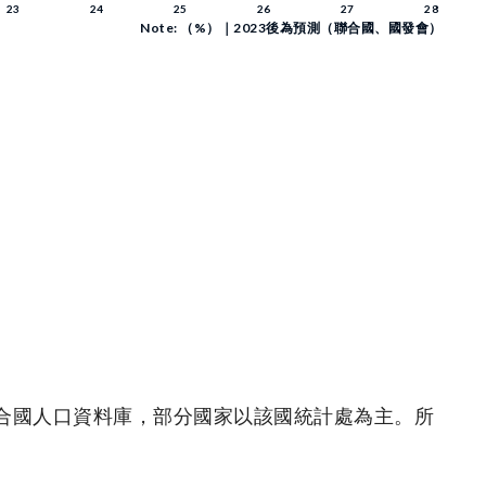
Note: （%）｜2023後為預測（聯合國、國發會）
聯合國人口資料庫，部分國家以該國統計處為主。所