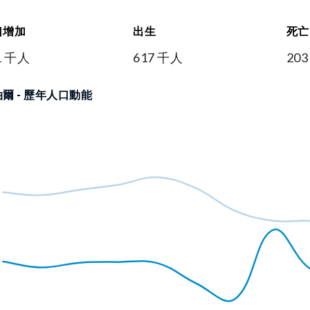
口增加
出生
死亡
1 千人
617 千人
20
爾 - 歷年人口動能