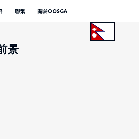
容
聯繫
關於OOSGA
前景