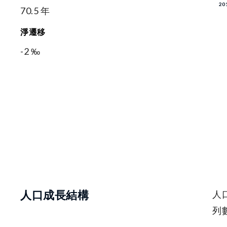
70.5 年
淨遷移
-2 ‰
人口成長結構
人
列