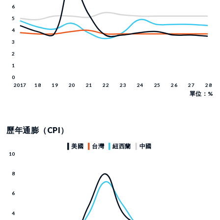
單位：%
歷年通膨（CPI）