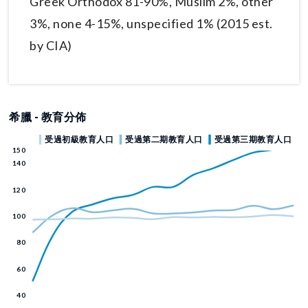
Greek Orthodox 81-90%, Muslim 2%, other
3%, none 4-15%, unspecified 1% (2015 est.
by CIA)
希臘 - 教育分佈