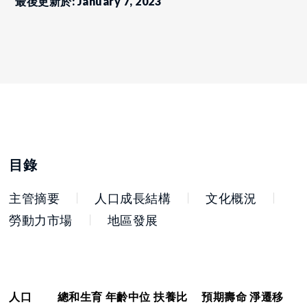
最後更新於: January 7, 2023
目錄
主管摘要
人口成長結構
文化概況
勞動力市場
地區發展
人口
總和生育
年齡中位
扶養比
預期壽命
淨遷移