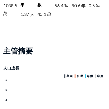
率
數
1038.5
56.4 %
80.6 年
0.5 ‰
萬
1.37 人
45.1 歲
主管摘要
人口成長