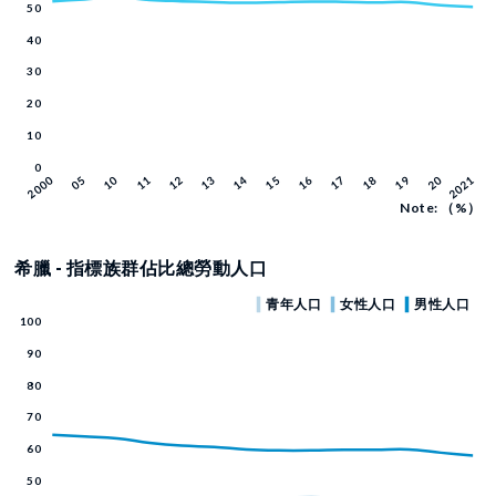
Note: （%）
希臘 - 指標族群佔比總勞動人口