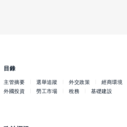
目錄
主管摘要
選舉追蹤
外交政策
經商環境
外國投資
勞工市場
稅務
基礎建設