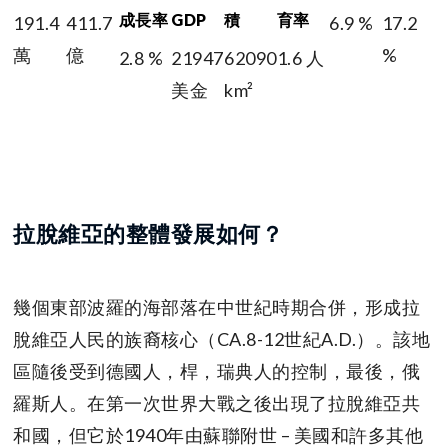
成長率
GDP
積
育率
191.4
411.7
6.9 %
17.2
萬
億
%
2.8 %
21947
62090
1.6 人
美金
km²
拉脫維亞的整體發展如何？
幾個東部波羅的海部落在中世紀時期合併，形成拉
脫維亞人民的族裔核心（CA.8-12世紀A.D.）。該地
區隨後受到德國人，桿，瑞典人的控制，最後，俄
羅斯人。在第一次世界大戰之後出現了拉脫維亞共
和國，但它於1940年由蘇聯附世 – 美國和許多其他