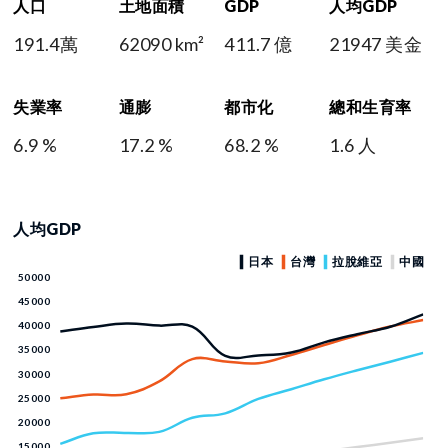
人口
土地面積
GDP
人均GDP
191.4萬
62090 km²
411.7 億
21947 美金
失業率
通膨
都市化
總和生育率
6.9 %
17.2 %
68.2 %
1.6 人
人均GDP