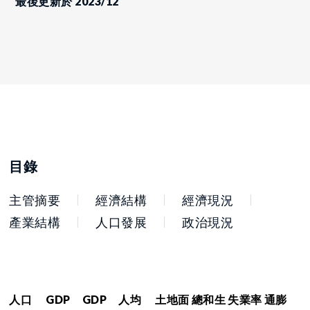
最後更新於 2023/12
目錄
主管摘要
經濟結構
經濟現況
產業結構
人口發展
政治現況
人口
GDP
GDP
人均
土地面
總和生
失業率
通膨