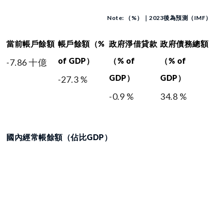
Note: （%）｜2023後為預測（IMF）
當前帳戶餘額
帳戶餘額（%
政府淨借貸款
政府債務總額
of GDP）
（% of
（% of
-7.86 十億
GDP）
GDP）
-27.3 %
-0.9 %
34.8 %
國內經常帳餘額（佔比GDP）