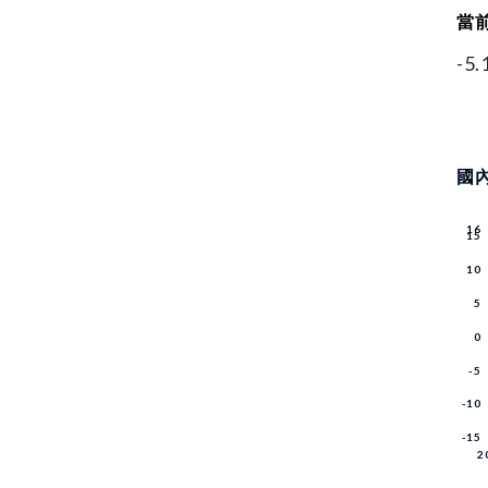
當
-5
國