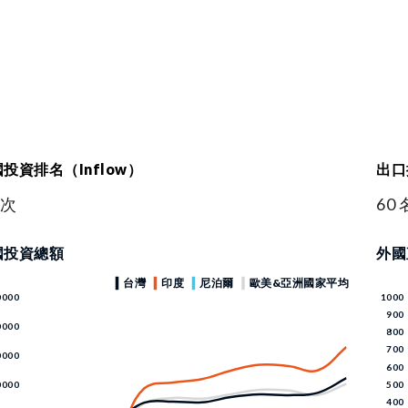
投資排名（Inflow）
出口
名次
60 
國投資總額
外國