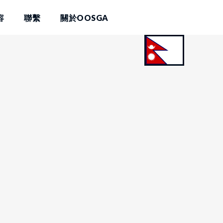
容
聯繫
關於OOSGA