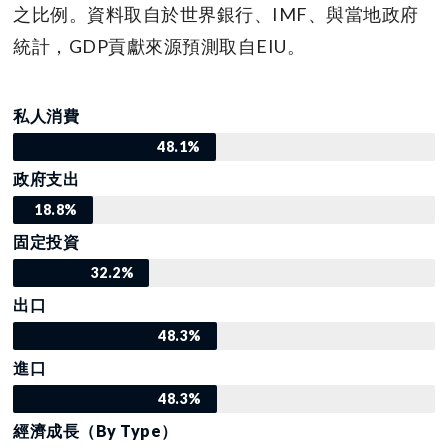
之比例。資料取自於世界銀行、IMF、與當地政府
統計，GDP貢獻來源預測取自EIU。
私人消費
48.1%
政府支出
18.8%
固定投資
32.2%
出口
48.3%
進口
48.3%
經濟成長（By Type）