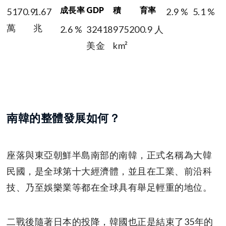
成長率
GDP
積
育率
5170.9
1.67
2.9 %
5.1 %
萬
兆
2.6 %
32418
97520
0.9 人
美金
km²
南韓的整體發展如何？
座落與東亞朝鮮半島南部的南韓，正式名稱為大韓
民國，是全球第十大經濟體，並且在工業、前沿科
技、乃至娛樂業等都在全球具有舉足輕重的地位。
二戰後隨著日本的投降，韓國也正是結束了35年的