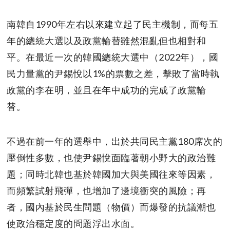
南韓自1990年左右以來建立起了民主機制，而每五
年的總統大選以及政黨輪替雖然混亂但也相對和
平。在最近一次的韓國總統大選中（2022年），國
民力量黨的尹錫悅以1%的票數之差，擊敗了當時執
政黨的李在明，並且在年中成功的完成了政黨輪
替。
不過在前一年的選舉中，出於共同民主黨180席次的
壓倒性多數，也使尹錫悅面臨著朝小野大的政治難
題；同時北韓也基於韓國加大與美國往來等因素，
而頻繁試射飛彈，也增加了邊境衝突的風險；再
者，國內基於民生問題（物價）而爆發的抗議潮也
使政治穩定度的問題浮出水面。