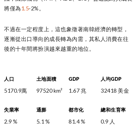
將僅為
1.5
-2%。
不過在一定程度上，這也象徵著南韓經濟的轉型，
逐漸從出口導向的成長轉為內需，其私人消費在往
後的十年間將扮演越來越重的地位。
人口
土地面積
GDP
人均GDP
5170.9萬
97520 km²
1.67 兆
32418 美金
失業率
通膨
都市化
總和生育率
2.9 %
5.1 %
81.4 %
0.9 人