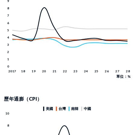
單位：%
歷年通膨（CPI）